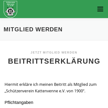
Zum
Inhalt
Menü
springen
START
AKTUELLES
TERMINE
MITGLIED WERDEN
KÖNIGINNEN & KÖNIGE
JETZT MITGLIED WERDEN
BEITRITTSERKLÄRUNG
WHATSAPP INFOGRUPPE
MITGLIED WERDEN
Lass
Hiermit erkläre ich meinen Beitritt als Mitglied zum
dieses
„Schützenverein Kattenvenne e.V. von 1900“.
Feld
leer
Pflichtangaben